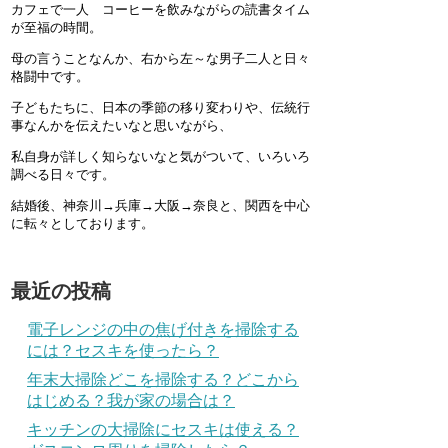
カフェで一人 コーヒーを飲みながらの読書タイム
が至福の時間。
母の言うことなんか、右から左～な男子二人と日々
格闘中です。
子どもたちに、日本の季節の移り変わりや、伝統行
事なんかを伝えたいなと思いながら、
私自身が詳しく知らないなと気がついて、いろいろ
調べる日々です。
結婚後、神奈川→兵庫→大阪→奈良と、関西を中心
に転々としております。
最近の投稿
電子レンジの中の焦げ付きを掃除する
には？セスキを使ったら？
年末大掃除どこを掃除する？どこから
はじめる？我が家の場合は？
キッチンの大掃除にセスキは使える？