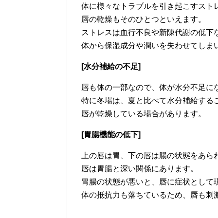
体に様々なトラブルを引き起こすスト
唇の乾燥もそのひとつといえます。
ストレスは血行不良や新陳代謝の低下
体から保湿成分や潤いを失わせてしま
[水分補給の不足]
唇も体の一部なので、体が水分不足に
特に冬場は、夏と比べて水分補給する
唇が乾燥している場合があります。
[胃腸機能の低下]
上の唇は胃、下の唇は腸の状態をあら
唇は胃腸と深い関係にあります。
胃腸の状態が悪いと、唇に症状として
体の抵抗力も落ちているため、唇も刺