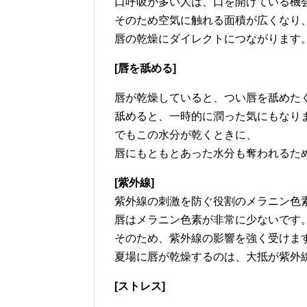
口呼吸が多い人は、口を開けている機
そのため空気に触れる面積が広くなり
唇の乾燥にダイレクトにつながります
[唇を舐める]
唇が乾燥していると、つい唇を舐めた
舐めると、一時的に潤った気にもなり
でもこの水分が乾くときに、
唇にもともとあった水分も奪われるた
[紫外線]
紫外線の刺激を防ぐ役割のメラニン色
唇はメラニン色素が非常に少ないです
そのため、紫外線の影響を強く受けま
夏場に唇が乾燥するのは、大抵が紫外
[ストレス]