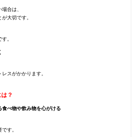
い場合は、
とが大切です。
です。
く
トレスがかかります。
。
には？
る食べ物や飲み物を心がける
要です。