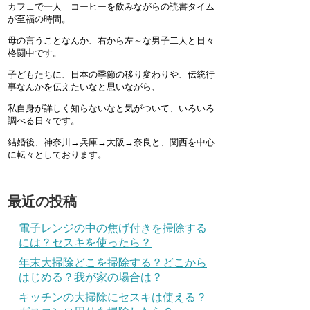
カフェで一人 コーヒーを飲みながらの読書タイム
が至福の時間。
母の言うことなんか、右から左～な男子二人と日々
格闘中です。
子どもたちに、日本の季節の移り変わりや、伝統行
事なんかを伝えたいなと思いながら、
私自身が詳しく知らないなと気がついて、いろいろ
調べる日々です。
結婚後、神奈川→兵庫→大阪→奈良と、関西を中心
に転々としております。
最近の投稿
電子レンジの中の焦げ付きを掃除する
には？セスキを使ったら？
年末大掃除どこを掃除する？どこから
はじめる？我が家の場合は？
キッチンの大掃除にセスキは使える？