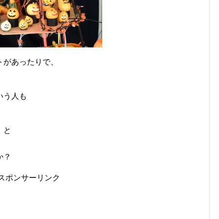
トがあったりで、
いう人も
」と
か？
スポンサーリンク