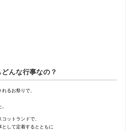
もどんな行事なの？
されるお祭りで、
た。
スコットランドで、
事として定着するとともに