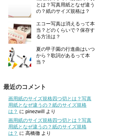
とは？写真用紙となぜ違う
の？紙のサイズ規格は？
エコー写真は消えるって本
当？どのくらいで？保存す
る方法は？
夏の甲子園の行進曲はいつ
から？歌詞があるって本
当？
最近のコメント
画用紙のサイズ規格四つ切とは？写真
用紙となぜ違うの？紙のサイズ規格
は？
に
pinezwill
より
画用紙のサイズ規格四つ切とは？写真
用紙となぜ違うの？紙のサイズ規格
は？
に
高橋徹
より