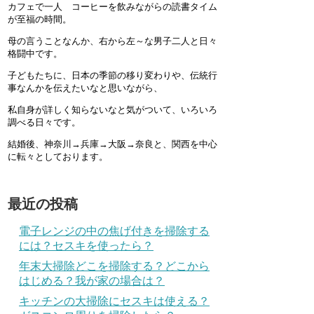
カフェで一人 コーヒーを飲みながらの読書タイム
が至福の時間。
母の言うことなんか、右から左～な男子二人と日々
格闘中です。
子どもたちに、日本の季節の移り変わりや、伝統行
事なんかを伝えたいなと思いながら、
私自身が詳しく知らないなと気がついて、いろいろ
調べる日々です。
結婚後、神奈川→兵庫→大阪→奈良と、関西を中心
に転々としております。
最近の投稿
電子レンジの中の焦げ付きを掃除する
には？セスキを使ったら？
年末大掃除どこを掃除する？どこから
はじめる？我が家の場合は？
キッチンの大掃除にセスキは使える？