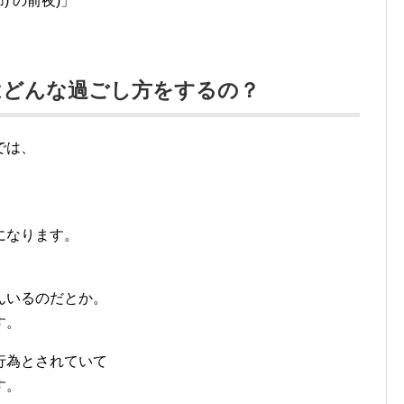
節) の前夜)」
はどんな過ごし方をするの？
では、
になります。
んいるのだとか。
す。
行為とされていて
す。