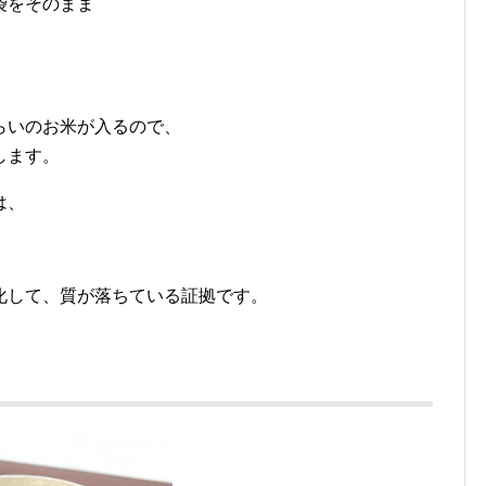
袋をそのまま
。
らいのお米が入るので、
します。
は、
化して、質が落ちている証拠です。
？