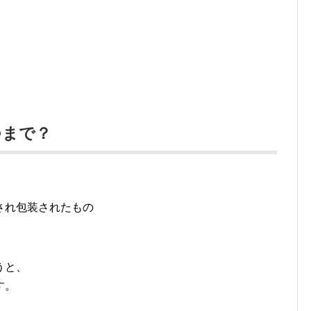
つまで？
され包装されたもの
うと、
す。