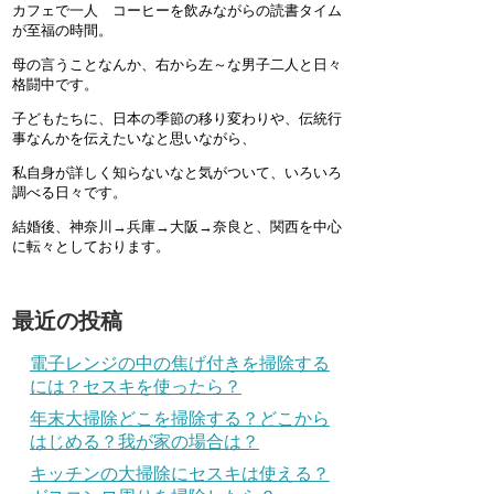
カフェで一人 コーヒーを飲みながらの読書タイム
が至福の時間。
母の言うことなんか、右から左～な男子二人と日々
格闘中です。
子どもたちに、日本の季節の移り変わりや、伝統行
事なんかを伝えたいなと思いながら、
私自身が詳しく知らないなと気がついて、いろいろ
調べる日々です。
結婚後、神奈川→兵庫→大阪→奈良と、関西を中心
に転々としております。
最近の投稿
電子レンジの中の焦げ付きを掃除する
には？セスキを使ったら？
年末大掃除どこを掃除する？どこから
はじめる？我が家の場合は？
キッチンの大掃除にセスキは使える？