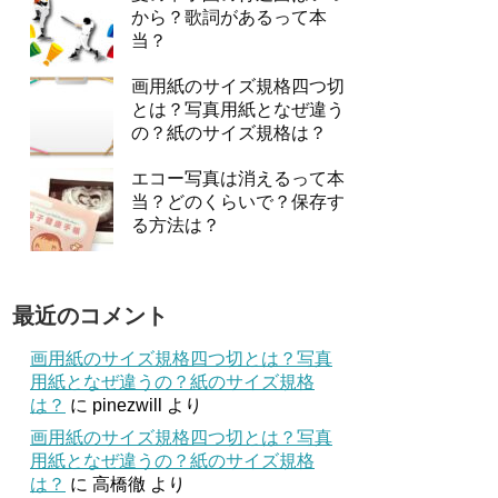
から？歌詞があるって本
当？
画用紙のサイズ規格四つ切
とは？写真用紙となぜ違う
の？紙のサイズ規格は？
エコー写真は消えるって本
当？どのくらいで？保存す
る方法は？
最近のコメント
画用紙のサイズ規格四つ切とは？写真
用紙となぜ違うの？紙のサイズ規格
は？
に
pinezwill
より
画用紙のサイズ規格四つ切とは？写真
用紙となぜ違うの？紙のサイズ規格
は？
に
高橋徹
より