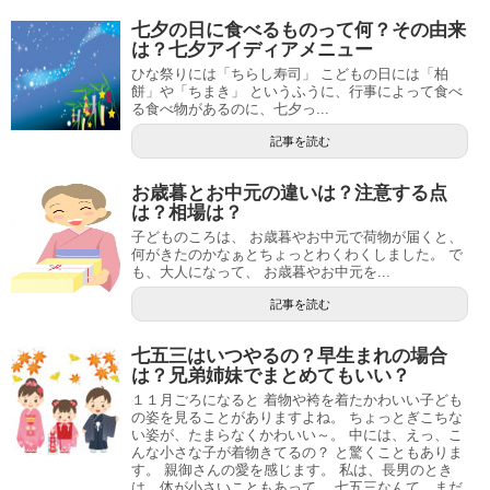
七夕の日に食べるものって何？その由来
は？七夕アイディアメニュー
ひな祭りには「ちらし寿司」 こどもの日には「柏
餅」や「ちまき」 というふうに、行事によって食べ
る食べ物があるのに、七夕っ...
記事を読む
お歳暮とお中元の違いは？注意する点
は？相場は？
子どものころは、 お歳暮やお中元で荷物が届くと、
何がきたのかなぁとちょっとわくわくしました。 で
も、大人になって、 お歳暮やお中元を...
記事を読む
七五三はいつやるの？早生まれの場合
は？兄弟姉妹でまとめてもいい？
１１月ごろになると 着物や袴を着たかわいい子ども
の姿を見ることがありますよね。 ちょっとぎこちな
い姿が、たまらなくかわいい～。 中には、えっ、こ
んな小さな子が着物きてるの？ と驚くこともありま
す。 親御さんの愛を感じます。 私は、長男のとき
は、体が小さいこともあって、 七五三なんて、まだ