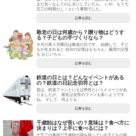
まだ先～なんてのんきにしていたら、 いや、もう七
五三の時期だし！という事態でした。
記事を読む
敬老の日は何歳から？贈り物はどうす
る？子どもの手づくりなら？
９月の第３月曜日は敬老の日です。 結婚して、子ど
もが生まれると 自分の父母はもちろん、義理の父母
も おじいちゃ...
記事を読む
鉄道の日とは？どんなイベントがある
の？鉄道の日記念切符とは？
昔は、鉄道ファンといえば男性というイメージがあ
りましたが、 最近は女性のファンも多いようです
ね。 そして、何よりも、 ...
記事を読む
千歳飴はなぜ長いの？意味は？食べ方に
決まりは？上手に食べるには？
七五三の参拝で千歳飴の袋を持っている子どもの姿