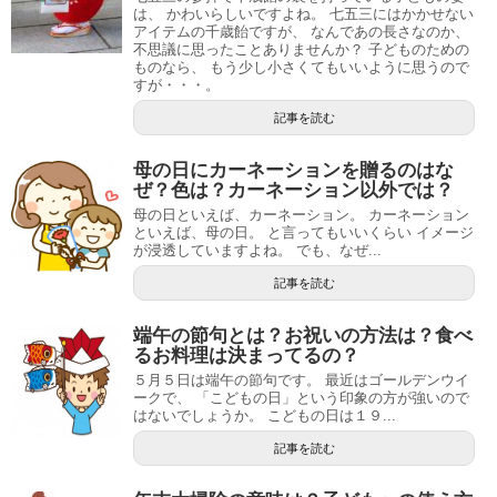
は、 かわいらしいですよね。 七五三にはかかせない
アイテムの千歳飴ですが、 なんであの長さなのか、
不思議に思ったことありませんか？ 子どものための
ものなら、 もう少し小さくてもいいように思うので
すが・・・。
記事を読む
母の日にカーネーションを贈るのはな
ぜ？色は？カーネーション以外では？
母の日といえば、カーネーション。 カーネーション
といえば、母の日。 と言ってもいいくらい イメージ
が浸透していますよね。 でも、なぜ...
記事を読む
端午の節句とは？お祝いの方法は？食べ
るお料理は決まってるの？
５月５日は端午の節句です。 最近はゴールデンウイ
ークで、 「こどもの日」という印象の方が強いので
はないでしょうか。 こどもの日は１９...
記事を読む