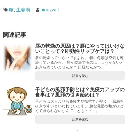
咳
,
生姜湯
pinezwill
関連記事
唇の乾燥の原因は？唇にやってはいけな
いことって？即効性リップケアは？
唇の乾燥ってつらいですよね。 特に冬場は空気も乾
燥しているから、 唇が乾燥するのはしょうがないと
あきらめていませんか？ 口紅なんかつ...
記事を読む
子どもの風邪予防とは？免疫力アップの
食事は？風邪の引き始めは？
子どもは大人よりも免疫力や抵抗力が弱く、 風邪を
ひきやすいといわれています。 急な発熱や咳がひど
くて寝られないなんてことも・・・。 ...
記事を読む