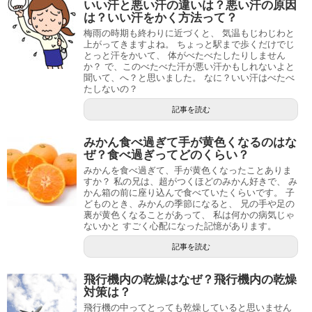
いい汗と悪い汗の違いは？悪い汗の原因
は？いい汗をかく方法って？
梅雨の時期も終わりに近づくと、 気温もじわじわと
上がってきますよね。 ちょっと駅まで歩くだけでじ
とっと汗をかいて、 体がべたべたしたりしません
か？ で、このべたべた汗が悪い汗かもしれないよと
聞いて、へ？と思いました。 なに？いい汗はべたべ
たしないの？
記事を読む
みかん食べ過ぎて手が黄色くなるのはな
ぜ？食べ過ぎってどのくらい？
みかんを食べ過ぎて、手が黄色くなったことありま
すか？ 私の兄は、超がつくほどのみかん好きで、 み
かん箱の前に座り込んで食べていたくらいです。 子
どものとき、みかんの季節になると、 兄の手や足の
裏が黄色くなることがあって、 私は何かの病気じゃ
ないかと すごく心配になった記憶があります。
記事を読む
飛行機内の乾燥はなぜ？飛行機内の乾燥
対策は？
飛行機の中ってとっても乾燥していると思いません