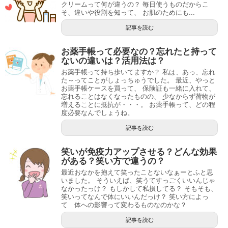
クリームって何が違うの？ 毎日使うものだからこ
そ、違いや役割を知って、 お肌のためにも...
記事を読む
お薬手帳って必要なの？忘れたと持って
ないの違いは？活用法は？
お薬手帳って持ち歩いてますか？ 私は、あっ、忘れ
た～ってことがしょっちゅうでした。 最近、やっと
お薬手帳ケースを買って、 保険証も一緒に入れて、
忘れることはなくなったものの、 少なからず荷物が
増えることに抵抗が・・・。 お薬手帳って、どの程
度必要なんでしょうね。
記事を読む
笑いが免疫力アップさせる？どんな効果
がある？笑い方で違うの？
最近おなかを抱えて笑ったことないなぁーとふと思
いました。 そういえば、笑うてすっごくいいんじゃ
なかったっけ？ もしかして私損してる？ そもそも、
笑いってなんで体にいいんだっけ？ 笑い方によっ
て 体への影響って変わるものなのかな？
記事を読む