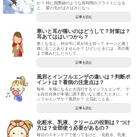
か？ 特に国際線のような長時間のフライトになる
と、 髪の毛がぱさぱさになっ...
記事を読む
寒いと耳が痛いのはどうして？対策は？
耳あてははいつから？
寒くなると、外出中に耳が冷え切って キーンと痛く
感じることありませんか？ ひどいときには、耳の奥
まで痛みだしたりして、 ...
記事を読む
風邪とインフルエンザの違いは？判断ポ
イントは？看病の注意点は？
毎年、冬場になると大流行するインフルエンザ。 で
も自分自身が冬場に調子悪いなと感じたときに、 イ
ンフルエンザか？風邪か？ と悩むことあ...
記事を読む
化粧水、乳液、クリームの役割は？つけ
方は？全部使う必要があるの？
毎日のスキンケアで使ってるけど、 化粧水、乳液、