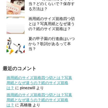
当？どのくらいで？保存す
る方法は？
画用紙のサイズ規格四つ切
とは？写真用紙となぜ違う
の？紙のサイズ規格は？
夏の甲子園の行進曲はいつ
から？歌詞があるって本
当？
最近のコメント
画用紙のサイズ規格四つ切とは？写真
用紙となぜ違うの？紙のサイズ規格
は？
に
pinezwill
より
画用紙のサイズ規格四つ切とは？写真
用紙となぜ違うの？紙のサイズ規格
は？
に
高橋徹
より