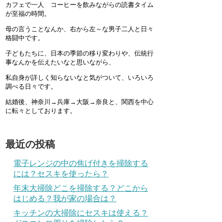
カフェで一人 コーヒーを飲みながらの読書タイム
が至福の時間。
母の言うことなんか、右から左～な男子二人と日々
格闘中です。
子どもたちに、日本の季節の移り変わりや、伝統行
事なんかを伝えたいなと思いながら、
私自身が詳しく知らないなと気がついて、いろいろ
調べる日々です。
結婚後、神奈川→兵庫→大阪→奈良と、関西を中心
に転々としております。
最近の投稿
電子レンジの中の焦げ付きを掃除する
には？セスキを使ったら？
年末大掃除どこを掃除する？どこから
はじめる？我が家の場合は？
キッチンの大掃除にセスキは使える？