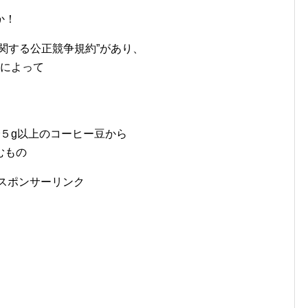
か！
関する公正競争規約”があり、
量によって
５g以上のコーヒー豆から
むもの
スポンサーリンク