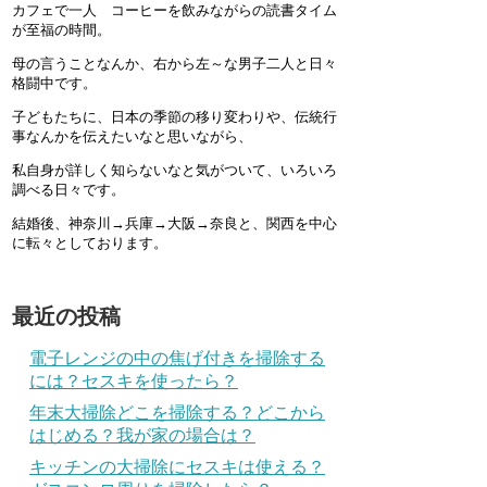
カフェで一人 コーヒーを飲みながらの読書タイム
が至福の時間。
母の言うことなんか、右から左～な男子二人と日々
格闘中です。
子どもたちに、日本の季節の移り変わりや、伝統行
事なんかを伝えたいなと思いながら、
私自身が詳しく知らないなと気がついて、いろいろ
調べる日々です。
結婚後、神奈川→兵庫→大阪→奈良と、関西を中心
に転々としております。
最近の投稿
電子レンジの中の焦げ付きを掃除する
には？セスキを使ったら？
年末大掃除どこを掃除する？どこから
はじめる？我が家の場合は？
キッチンの大掃除にセスキは使える？