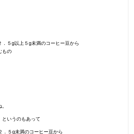
．５g以上５g未満のコーヒー豆から
むもの
ね。
』
というのもあって
２．５g未満のコーヒー豆から