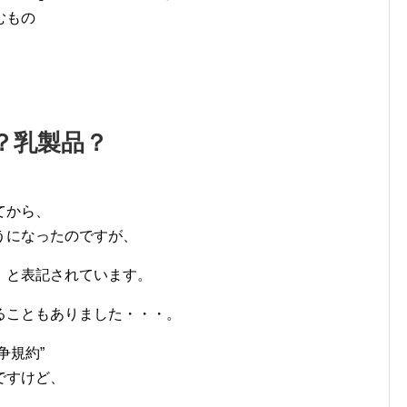
むもの
？乳製品？
てから、
うになったのですが、
』
と表記されています。
ることもありました・・・。
争規約”
ですけど、