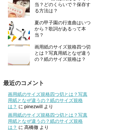
当？どのくらいで？保存す
る方法は？
夏の甲子園の行進曲はいつ
から？歌詞があるって本
当？
画用紙のサイズ規格四つ切
とは？写真用紙となぜ違う
の？紙のサイズ規格は？
最近のコメント
画用紙のサイズ規格四つ切とは？写真
用紙となぜ違うの？紙のサイズ規格
は？
に
pinezwill
より
画用紙のサイズ規格四つ切とは？写真
用紙となぜ違うの？紙のサイズ規格
は？
に
高橋徹
より