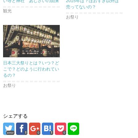
い寺と神社 あじさいの由来
2015年は？ほおずき以外は
売ってないの？
観光
お祭り
日本三大祭りとは？いつ？ど
こで？どのように行われてい
るの？
お祭り
シェアする
error
0
0