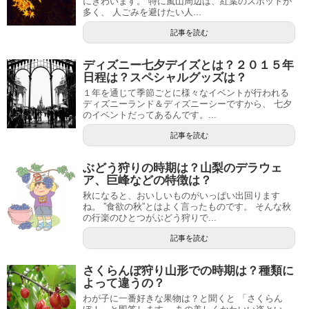
にぎわいます。 特に嵐山周辺は、紅葉のスポットが
多く、 人ごみを避けたい人...
記事を読む
ディズニー七夕デイズとは？２０１５年
日程は？スペシャルグッズは？
１年を通じて季節ごとに様々なイベントが行われる
ディズニーランド＆ディズニーシーですから、 七夕
のイベントだってあるんです。...
記事を読む
ぶどう狩りの時期は？山梨のデラウェ
ア、巨峰などの特徴は？
秋になると、おいしいものがいっぱい出回ります
ね。 ”食欲の秋”とはよく言ったものです。 そんな秋
の行楽のひとつがぶどう狩りで...
記事を読む
さくらんぼ狩り山形での時期は？種類に
よって違うの？
わが子に一番好きな果物は？と聞くと 「さくらん