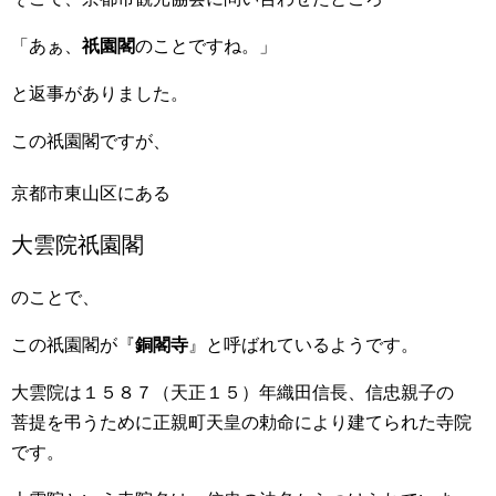
「あぁ、
祇園閣
のことですね。」
と返事がありました。
この祇園閣ですが、
京都市東山区にある
大雲院祇園閣
のことで、
この祇園閣が『
銅閣寺
』と呼ばれているようです。
大雲院は１５８７（天正１５）年織田信長、信忠親子の
菩提を弔うために正親町天皇の勅命により建てられた寺院
です。