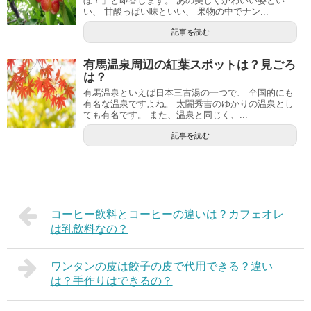
ぼ！」と即答します。 あの美しくかわいい姿とい
い、 甘酸っぱい味といい、 果物の中でナン...
記事を読む
有馬温泉周辺の紅葉スポットは？見ごろ
は？
有馬温泉といえば日本三古湯の一つで、 全国的にも
有名な温泉ですよね。 太閤秀吉のゆかりの温泉とし
ても有名です。 また、温泉と同じく、...
記事を読む
コーヒー飲料とコーヒーの違いは？カフェオレ
は乳飲料なの？
ワンタンの皮は餃子の皮で代用できる？違い
は？手作りはできるの？