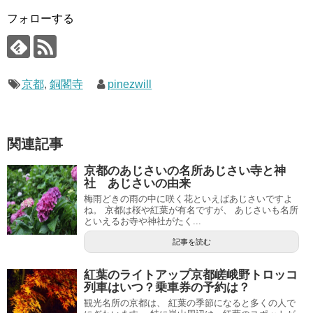
フォローする
京都
,
銅閣寺
pinezwill
関連記事
京都のあじさいの名所あじさい寺と神
社 あじさいの由来
梅雨どきの雨の中に咲く花といえばあじさいですよ
ね。 京都は桜や紅葉が有名ですが、 あじさいも名所
といえるお寺や神社がたく...
記事を読む
紅葉のライトアップ京都嵯峨野トロッコ
列車はいつ？乗車券の予約は？
観光名所の京都は、 紅葉の季節になると多くの人で