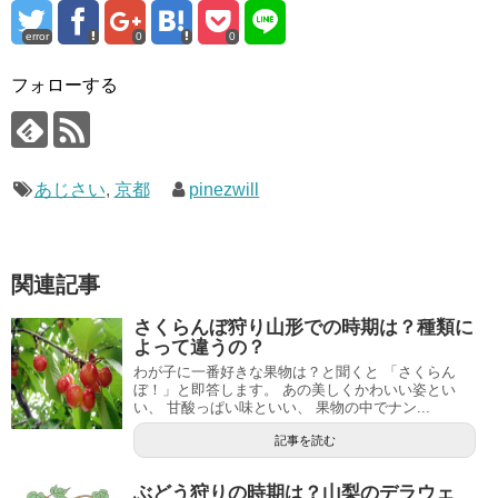
error
0
0
フォローする
あじさい
,
京都
pinezwill
関連記事
さくらんぼ狩り山形での時期は？種類に
よって違うの？
わが子に一番好きな果物は？と聞くと 「さくらん
ぼ！」と即答します。 あの美しくかわいい姿とい
い、 甘酸っぱい味といい、 果物の中でナン...
記事を読む
ぶどう狩りの時期は？山梨のデラウェ