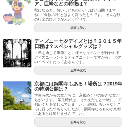
ア、巨峰などの特徴は？
秋になると、おいしいものがいっぱい出回ります
ね。 ”食欲の秋”とはよく言ったものです。 そんな秋
の行楽のひとつがぶどう狩りで...
記事を読む
ディズニー七夕デイズとは？２０１５年
日程は？スペシャルグッズは？
１年を通じて季節ごとに様々なイベントが行われる
ディズニーランド＆ディズニーシーですから、 七夕
のイベントだってあるんです。...
記事を読む
京都には銅閣寺もある！場所は？2019年
の特別公開は？
学生時代からの友だちに、京都めぐりの好きな友だ
ちがいます。 学生時代は、その友だちと一緒に、 京
都めぐりを楽しんでいました。 結構いろいろなとこ
ろに行ったつもりでしたが、 銅閣寺なるものが京都
にあるとは知りませんでした。
記事を読む