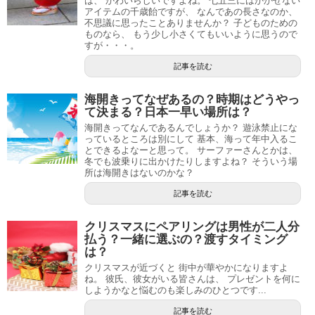
は、 かわいらしいですよね。 七五三にはかかせない
アイテムの千歳飴ですが、 なんであの長さなのか、
不思議に思ったことありませんか？ 子どものための
ものなら、 もう少し小さくてもいいように思うので
すが・・・。
記事を読む
海開きってなぜあるの？時期はどうやっ
て決まる？日本一早い場所は？
海開きってなんであるんでしょうか？ 遊泳禁止にな
っているところは別にして 基本、海って年中入るこ
とできるよなーと思って。 サーファーさんとかは、
冬でも波乗りに出かけたりしますよね？ そういう場
所は海開きはないのかな？
記事を読む
クリスマスにペアリングは男性が二人分
払う？一緒に選ぶの？渡すタイミング
は？
クリスマスが近づくと 街中が華やかになりますよ
ね。 彼氏、彼女がいる皆さんは、 プレゼントを何に
しようかなと悩むのも楽しみのひとつです...
記事を読む