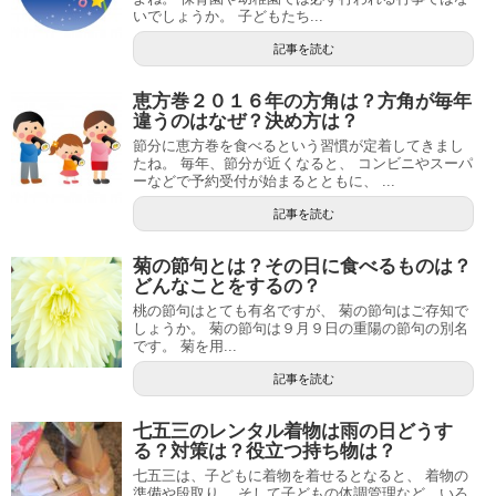
いでしょうか。 子どもたち...
記事を読む
恵方巻２０１６年の方角は？方角が毎年
違うのはなぜ？決め方は？
節分に恵方巻を食べるという習慣が定着してきまし
たね。 毎年、節分が近くなると、 コンビニやスーパ
ーなどで予約受付が始まるとともに、 ...
記事を読む
菊の節句とは？その日に食べるものは？
どんなことをするの？
桃の節句はとても有名ですが、 菊の節句はご存知で
しょうか。 菊の節句は９月９日の重陽の節句の別名
です。 菊を用...
記事を読む
七五三のレンタル着物は雨の日どうす
る？対策は？役立つ持ち物は？
七五三は、子どもに着物を着せるとなると、 着物の
準備や段取り、 そして子どもの体調管理など、いろ