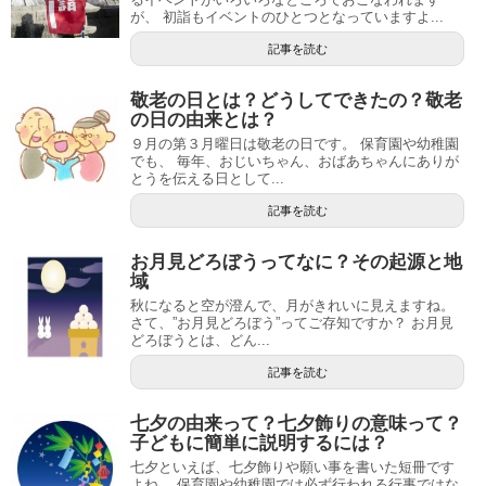
が、 初詣もイベントのひとつとなっていますよ...
記事を読む
敬老の日とは？どうしてできたの？敬老
の日の由来とは？
９月の第３月曜日は敬老の日です。 保育園や幼稚園
でも、 毎年、おじいちゃん、おばあちゃんにありが
とうを伝える日として...
記事を読む
お月見どろぼうってなに？その起源と地
域
秋になると空が澄んで、月がきれいに見えますね。
さて、”お月見どろぼう”ってご存知ですか？ お月見
どろぼうとは、どん...
記事を読む
七夕の由来って？七夕飾りの意味って？
子どもに簡単に説明するには？
七夕といえば、七夕飾りや願い事を書いた短冊です
よね。 保育園や幼稚園では必ず行われる行事ではな