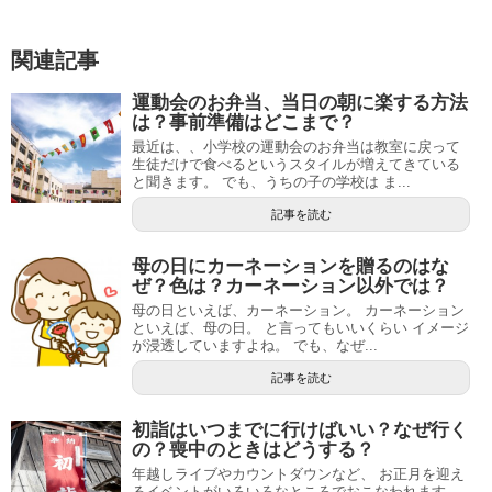
関連記事
運動会のお弁当、当日の朝に楽する方法
は？事前準備はどこまで？
最近は、、小学校の運動会のお弁当は教室に戻って
生徒だけで食べるというスタイルが増えてきている
と聞きます。 でも、うちの子の学校は ま...
記事を読む
母の日にカーネーションを贈るのはな
ぜ？色は？カーネーション以外では？
母の日といえば、カーネーション。 カーネーション
といえば、母の日。 と言ってもいいくらい イメージ
が浸透していますよね。 でも、なぜ...
記事を読む
初詣はいつまでに行けばいい？なぜ行く
の？喪中のときはどうする？
年越しライブやカウントダウンなど、 お正月を迎え
るイベントがいろいろなところでおこなわれます