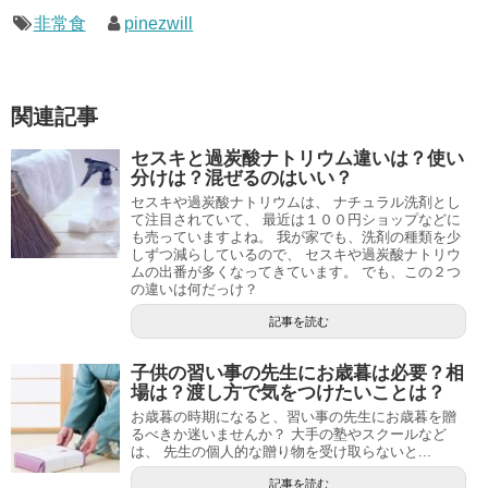
非常食
pinezwill
関連記事
セスキと過炭酸ナトリウム違いは？使い
分けは？混ぜるのはいい？
セスキや過炭酸ナトリウムは、 ナチュラル洗剤とし
て注目されていて、 最近は１００円ショップなどに
も売っていますよね。 我が家でも、洗剤の種類を少
しずつ減らしているので、 セスキや過炭酸ナトリウ
ムの出番が多くなってきています。 でも、この２つ
の違いは何だっけ？
記事を読む
子供の習い事の先生にお歳暮は必要？相
場は？渡し方で気をつけたいことは？
お歳暮の時期になると、習い事の先生にお歳暮を贈
るべきか迷いませんか？ 大手の塾やスクールなど
は、 先生の個人的な贈り物を受け取らないと...
記事を読む