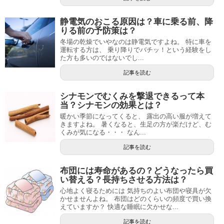
静電気のおこる原因は？車に乗る前、降
りる前の予防策は？
冬場の乾燥でいやなのは静電気ですよね。 特に車を
運転する方は、 乗り降りでバチッ！という経験をし
た方も多いのではないでし...
記事を読む
シナモンでむくみを撃退できるって本
当？シナモンの効果とは？
暖かい季節になってくると、 露出の高い服が増えて
きますよね。 暑くなると、生足の方が楽だけど、む
くみが気になる・・・ なん...
記事を読む
布団には寿命があるの？どうなったら買
い替える？長持ちさせる方法は？
心地よく寝るためには 気持ちのよい布団や寝具が欠
かせませんよね。 布団はどのくらいの頻度で買い換
えていますか？ 快適な睡眠に欠かせな...
記事を読む