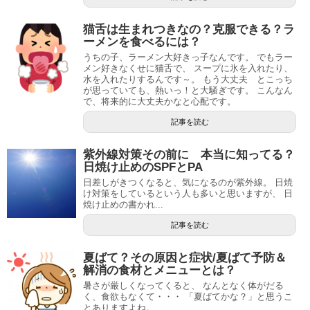
猫舌は生まれつきなの？克服できる？ラ
ーメンを食べるには？
うちの子、ラーメン大好きっ子なんです。 でもラー
メン好きなくせに猫舌で、 スープに氷を入れたり、
水を入れたりするんです～。 もう大丈夫 とこっち
が思っていても、熱いっ！と大騒ぎです。 こんなん
で、将来的に大丈夫かなと心配です。
記事を読む
紫外線対策その前に 本当に知ってる？
日焼け止めのSPFとPA
日差しがきつくなると、気になるのが紫外線。 日焼
け対策をしているという人も多いと思いますが、 日
焼け止めの書かれ...
記事を読む
夏ばて？その原因と症状/夏ばて予防＆
解消の食材とメニューとは？
暑さが厳しくなってくると、 なんとなく体がだる
く、食欲もなくて・・・ 「夏ばてかな？」と思うこ
とありますよね。 ...