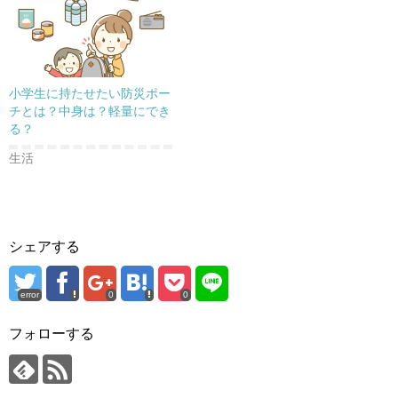
小学生に持たせたい防災ポー
チとは？中身は？軽量にでき
る？
生活
シェアする
error
0
0
フォローする