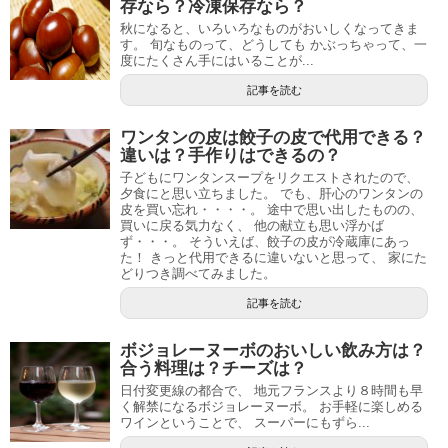
存なら？冷凍保存なら？
秋になると、いろいろなものがおいしくなってきま
す。 旬なものって、どうしても かぶっちゃって、一
度にたくさん手にはいることが...
記事を読む
ワンタンの皮は餃子の皮で代用できる？
違いは？手作りはできるの？
子どもにワンタンスープをリクエストされたので、
夕食にと思い立ちました。 でも、肝心のワンタンの
皮を買い忘れ・・・・。 途中で思い出したものの、
買いに戻る気力なく、 他の献立も思い浮かば
ず・・・。 そういえば、餃子の皮が冷蔵庫にあっ
た！ きっと代用できるに違いないと思って、 家にた
どりつき調べてみました。
記事を読む
ボジョレーヌーボのおいしい飲み方は？
合う料理は？チーズは？
日付変更線の都合で、 地元フランスより８時間も早
く解禁になるボジョレーヌーボ。 お手軽に楽しめる
ワインということで、 スーパーにもずら...