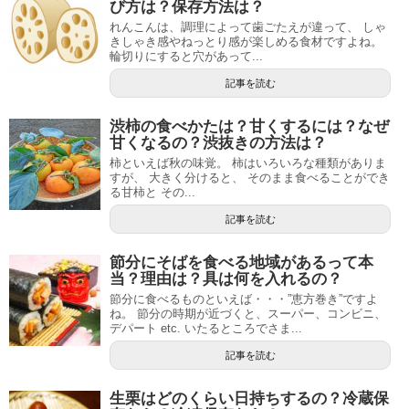
び方は？保存方法は？
れんこんは、調理によって歯ごたえが違って、 しゃ
きしゃき感やねっとり感が楽しめる食材ですよね。
輪切りにすると穴があって...
記事を読む
渋柿の食べかたは？甘くするには？なぜ
甘くなるの？渋抜きの方法は？
柿といえば秋の味覚。 柿はいろいろな種類がありま
すが、 大きく分けると、 そのまま食べることができ
る甘柿と その...
記事を読む
節分にそばを食べる地域があるって本
当？理由は？具は何を入れるの？
節分に食べるものといえば・・・”恵方巻き”ですよ
ね。 節分の時期が近づくと、スーパー、コンビニ、
デパート etc. いたるところでさま...
記事を読む
生栗はどのくらい日持ちするの？冷蔵保