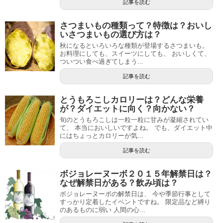
記事を読む
さつまいもの種類って？特徴は？おいし
いさつまいもの選び方は？
秋になるといろいろな種類が登場するさつまいも。
お料理にしても、スイーツにしても、 おいしくて、
ついつい食べ過ぎてしまう...
記事を読む
とうもろこしカロリーは？どんな栄養
が？ダイエットに向く？向かない？
旬のとうもろこしは一粒一粒に甘みが凝縮されてい
て、 本当においしいですよね。 でも、ダイエット中
にはちょっとカロリーが気...
記事を読む
ボジョレーヌーボ２０１５年解禁日は？
なぜ解禁日がある？飲み頃は？
ボジョレーヌーボの解禁日は、 今や季節行事として
すっかり定着したイベントですね。 限定品など縛り
のあるものに弱い 人間の心...