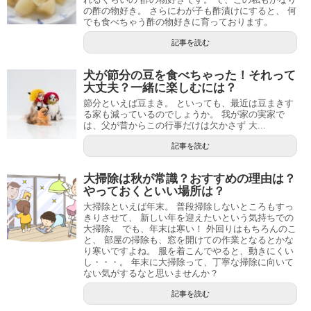
の酢の物好き。 さらにわが子も酢漬けにすると、 何
でも食べちゃう酢の物好きに育っております。
記事を読む
犬が節分の豆を食べちゃった！それって
大丈夫？一緒に楽しむには？
節分といえば豆まき。 といっても、最近は豆まきす
る家も減っているのでしょうか。 我が家の実家で
は、父が昔からこの行事だけは欠かさず 大...
記事を読む
大掃除は秋が常識？おすすめの理由は？
やっておくといい場所は？
大掃除といえば年末。 普段掃除しないところもすっ
きりさせて、 新しい年を迎えたいという気持ちでの
大掃除。 でも、年末は寒い！ 外回りはもちろんのこ
と、 部屋の掃除も、窓を開けての作業となるとかな
り寒いですよね。 服を着こんでやると、動きにくい
し・・・。 年末に大掃除って、丁寧な掃除に向いて
ない気がするなと思いませんか？
記事を読む