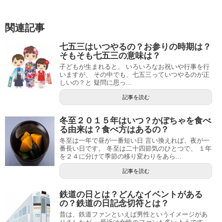
関連記事
七五三はいつやるの？お参りの時期は？
そもそも七五三の意味は？
子どもが生まれると、 いろいろなお祝いや行事を行
いますが、 その中でも、七五三っていつやるのが正
しいの？と 疑問に思っ...
記事を読む
冬至２０１５年はいつ？かぼちゃを食べ
る由来は？食べ方はあるの？
冬至は一年で昼が一番短い日 言い換えれば、夜が一
番長い日です。 冬至は二十四節気のひとつで、 １年
を２４に分けて季節の移り変わりをあら...
記事を読む
鉄道の日とは？どんなイベントがある
の？鉄道の日記念切符とは？
昔は、鉄道ファンといえば男性というイメージがあ