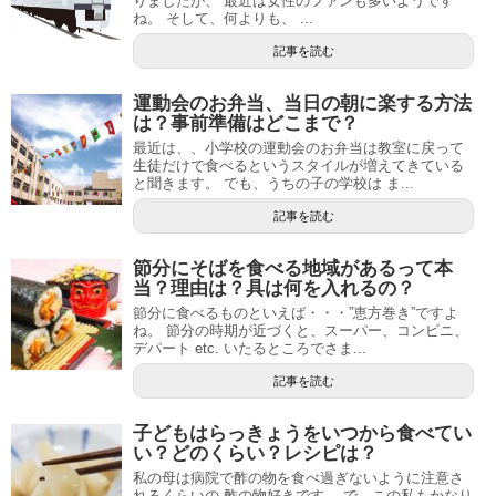
りましたが、 最近は女性のファンも多いようです
ね。 そして、何よりも、 ...
記事を読む
運動会のお弁当、当日の朝に楽する方法
は？事前準備はどこまで？
最近は、、小学校の運動会のお弁当は教室に戻って
生徒だけで食べるというスタイルが増えてきている
と聞きます。 でも、うちの子の学校は ま...
記事を読む
節分にそばを食べる地域があるって本
当？理由は？具は何を入れるの？
節分に食べるものといえば・・・”恵方巻き”ですよ
ね。 節分の時期が近づくと、スーパー、コンビニ、
デパート etc. いたるところでさま...
記事を読む
子どもはらっきょうをいつから食べてい
い？どのくらい？レシピは？
私の母は病院で酢の物を食べ過ぎないように注意さ
れるくらいの 酢の物好きです。 で、この私もかなり