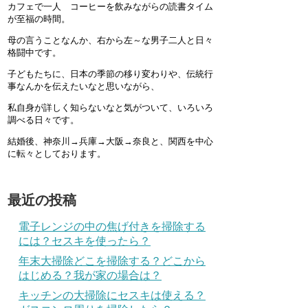
カフェで一人 コーヒーを飲みながらの読書タイム
が至福の時間。
母の言うことなんか、右から左～な男子二人と日々
格闘中です。
子どもたちに、日本の季節の移り変わりや、伝統行
事なんかを伝えたいなと思いながら、
私自身が詳しく知らないなと気がついて、いろいろ
調べる日々です。
結婚後、神奈川→兵庫→大阪→奈良と、関西を中心
に転々としております。
最近の投稿
電子レンジの中の焦げ付きを掃除する
には？セスキを使ったら？
年末大掃除どこを掃除する？どこから
はじめる？我が家の場合は？
キッチンの大掃除にセスキは使える？