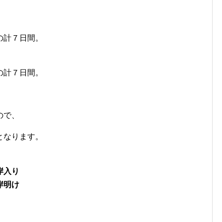
の計７日間。
の計７日間。
ので、
となります。
岸入り
岸明け