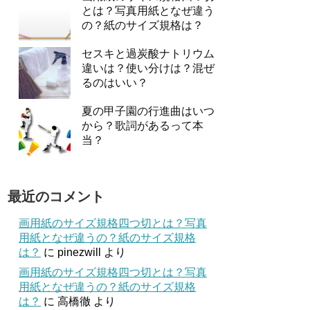
とは？写真用紙となぜ違う
の？紙のサイズ規格は？
セスキと過炭酸ナトリウム
違いは？使い分けは？混ぜ
るのはいい？
夏の甲子園の行進曲はいつ
から？歌詞があるって本
当？
最近のコメント
画用紙のサイズ規格四つ切とは？写真
用紙となぜ違うの？紙のサイズ規格
は？
に
pinezwill
より
画用紙のサイズ規格四つ切とは？写真
用紙となぜ違うの？紙のサイズ規格
は？
に
高橋徹
より