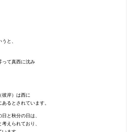
いうと、
昇って真西に沈み
。
（彼岸）は西に
にあるとされています。
の日と秋分の日は、
と考えられており、
ています。