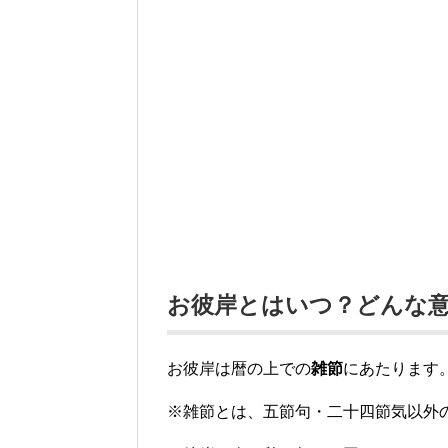
お彼岸とはいつ？どんな
お彼岸は暦の上での
雑節
にあたります
※雑節とは、五節句・二十四節気以外