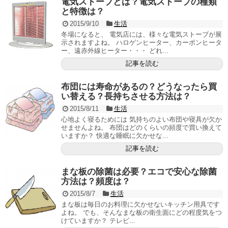
電気ストーブとは？電気ストーブの種類
と特徴は？
2015/9/10
生活
冬場になると、 電気店には、様々な電気ストーブが展
示されますよね。 ハロゲンヒーター、カーボンヒータ
ー、遠赤外線ヒーター・・・ どれ...
記事を読む
布団には寿命があるの？どうなったら買
い替える？長持ちさせる方法は？
2015/8/11
生活
心地よく寝るためには 気持ちのよい布団や寝具が欠か
せませんよね。 布団はどのくらいの頻度で買い換えて
いますか？ 快適な睡眠に欠かせな...
記事を読む
まな板の除菌は必要？エコで安心な除菌
方法は？頻度は？
2015/8/7
生活
まな板は毎日のお料理に欠かせないキッチン用具です
よね。 でも、そんなまな板の衛生面にどの程度気をつ
けていますか？ テレビ...