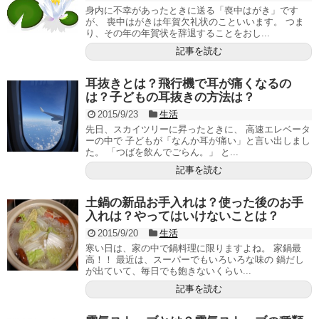
身内に不幸があったときに送る「喪中はがき」です
が、 喪中はがきは年賀欠礼状のこといいます。 つま
り、その年の年賀状を辞退することをおし...
記事を読む
耳抜きとは？飛行機で耳が痛くなるの
は？子どもの耳抜きの方法は？
2015/9/23
生活
先日、スカイツリーに昇ったときに、 高速エレベータ
ーの中で 子どもが「なんか耳が痛い」と言い出しまし
た。 「つばを飲んでごらん。」 と...
記事を読む
土鍋の新品お手入れは？使った後のお手
入れは？やってはいけないことは？
2015/9/20
生活
寒い日は、家の中で鍋料理に限りますよね。 家鍋最
高！！ 最近は、スーパーでもいろいろな味の 鍋だし
が出ていて、毎日でも飽きないくらい...
記事を読む