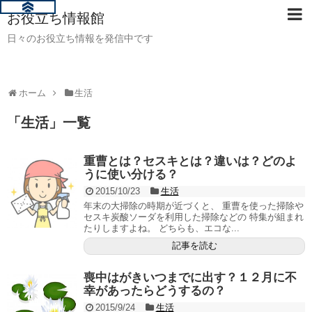
お役立ち情報館
日々のお役立ち情報を発信中です
ホーム
生活
「
生活
」
一覧
重曹とは？セスキとは？違いは？どのよ
うに使い分ける？
2015/10/23
生活
年末の大掃除の時期が近づくと、 重曹を使った掃除や
セスキ炭酸ソーダを利用した掃除などの 特集が組まれ
たりしますよね。 どちらも、エコな...
記事を読む
喪中はがきいつまでに出す？１２月に不
幸があったらどうするの？
2015/9/24
生活