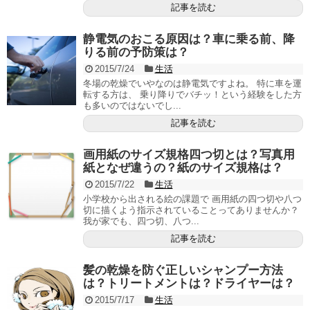
記事を読む
静電気のおこる原因は？車に乗る前、降
りる前の予防策は？
2015/7/24
生活
冬場の乾燥でいやなのは静電気ですよね。 特に車を運
転する方は、 乗り降りでバチッ！という経験をした方
も多いのではないでし...
記事を読む
画用紙のサイズ規格四つ切とは？写真用
紙となぜ違うの？紙のサイズ規格は？
2015/7/22
生活
小学校から出される絵の課題で 画用紙の四つ切や八つ
切に描くよう指示されていることってありませんか？
我が家でも、四つ切、八つ...
記事を読む
髪の乾燥を防ぐ正しいシャンプー方法
は？トリートメントは？ドライヤーは？
2015/7/17
生活