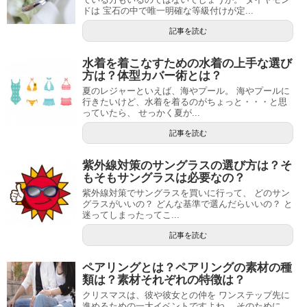
ドは 宝石の中で唯一明確な等級付けが定...
記事を読む
水着を着こなすための水着の上手な選び
方は？体型カバー術とは？
夏のレジャーといえば、海やプール。 海やプールに
行きたいけど、水着を着るのがちょっと・・・と思
っていたら、 せっかく夏が...
記事を読む
紫外線対策のサングラスの選び方は？そ
もそもサングラスは必要なの？
紫外線対策でサングラスを買いに行って、 どのサン
グラスがいいの？ どんな基準で選んだらいいの？ と
迷ってしまったってこ...
記事を読む
ペアリングとは？ペアリングの素材の種
類は？素材それぞれの特徴は？
クリスマスは、彼や彼女との仲を ワンステップ先に
進めるための一大イベントですよね。 そのために