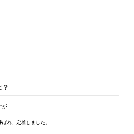
は？
すが
呼ばれ、定着しました。