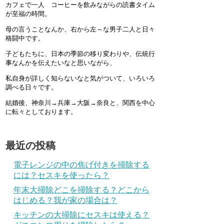
カフェで一人 コーヒーを飲みながらの読書タイム
が至福の時間。
母の言うことなんか、右から左～な男子二人と日々
格闘中です。
子どもたちに、日本の季節の移り変わりや、伝統行
事なんかを伝えたいなと思いながら、
私自身が詳しく知らないなと気がついて、いろいろ
調べる日々です。
結婚後、神奈川→兵庫→大阪→奈良と、関西を中心
に転々としております。
最近の投稿
電子レンジの中の焦げ付きを掃除する
には？セスキを使ったら？
年末大掃除どこを掃除する？どこから
はじめる？我が家の場合は？
キッチンの大掃除にセスキは使える？