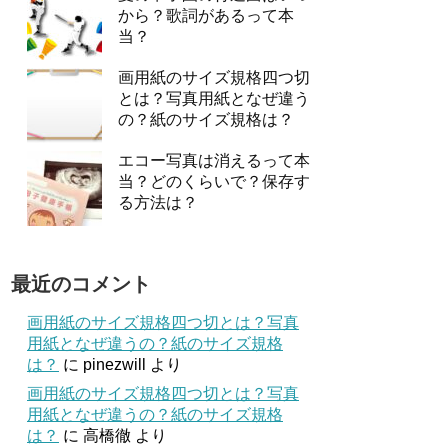
から？歌詞があるって本
当？
画用紙のサイズ規格四つ切
とは？写真用紙となぜ違う
の？紙のサイズ規格は？
エコー写真は消えるって本
当？どのくらいで？保存す
る方法は？
最近のコメント
画用紙のサイズ規格四つ切とは？写真
用紙となぜ違うの？紙のサイズ規格
は？
に
pinezwill
より
画用紙のサイズ規格四つ切とは？写真
用紙となぜ違うの？紙のサイズ規格
は？
に
高橋徹
より