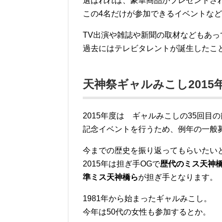
選ばれれば、豪華商品がプレゼントさ
この4名だけが参加できるイベントな
TV出演や雑誌や新聞の取材などもあっ
過去にはテレビタレントが誕生したこ
天神祭ギャルみこし2015
2015年度は ギャルみこしの35回目
記念イベントを行うため、例年の一般
今までの歴史を振り返ってもらいたい
2015年は担ぎ手OGで
歴代のミス天神
準ミス天神橋ら
が担ぎ手となります。
1981年から始まったギャルみこし。
今年は50代の女性も参加するとか。