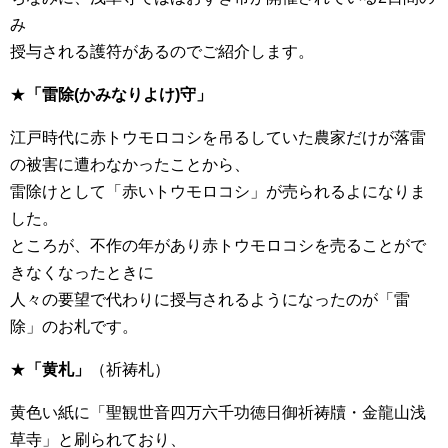
み
授与される護符があるのでご紹介します。
★
「雷除(かみなりよけ)守」
江戸時代に赤トウモロコシを吊るしていた農家だけが落雷
の被害に遭わなかったことから、
雷除けとして「赤いトウモロコシ」が売られるよになりま
した。
ところが、不作の年があり赤トウモロコシを売ることがで
きなくなったときに
人々の要望で代わりに授与されるようになったのが「雷
除」のお札です。
★
「黄札」
（祈祷札）
黄色い紙に「聖観世音四万六千功徳日御祈祷牘・金龍山浅
草寺」と刷られており、