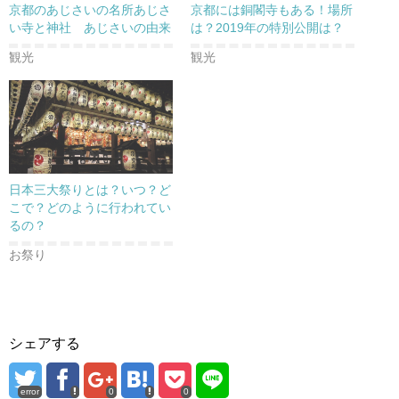
京都のあじさいの名所あじさ
京都には銅閣寺もある！場所
い寺と神社 あじさいの由来
は？2019年の特別公開は？
観光
観光
日本三大祭りとは？いつ？ど
こで？どのように行われてい
るの？
お祭り
シェアする
error
0
0