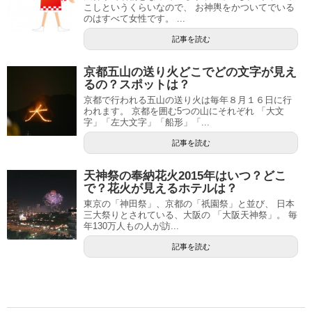
こしというくらいなので、 お神輿をかついてでいる
のはすべて女性です。 ...
記事を読む
京都五山の送り火どこでどの文字が見え
るの？スポットは？
京都で行われる五山の送り火は毎年８月１６日に行
われます。 京都を囲む5つの山にそれぞれ 「大文
字」「左大文字」「船形」「...
記事を読む
天神祭の奉納花火2015年はいつ？どこ
で？花火が見えるホテルは？
東京の「神田祭」、京都の「祇園祭」と並び、 日本
三大祭りとされている、大阪の 「大阪天神祭」。 毎
年130万人もの人が訪...
記事を読む