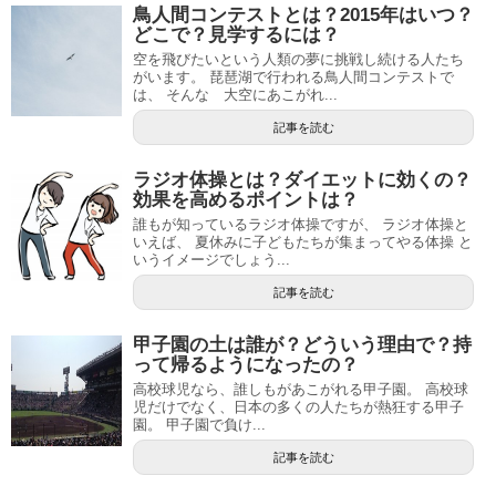
鳥人間コンテストとは？2015年はいつ？
どこで？見学するには？
空を飛びたいという人類の夢に挑戦し続ける人たち
がいます。 琵琶湖で行われる鳥人間コンテストで
は、 そんな 大空にあこがれ...
記事を読む
ラジオ体操とは？ダイエットに効くの？
効果を高めるポイントは？
誰もが知っているラジオ体操ですが、 ラジオ体操と
いえば、 夏休みに子どもたちが集まってやる体操 と
いうイメージでしょう...
記事を読む
甲子園の土は誰が？どういう理由で？持
って帰るようになったの？
高校球児なら、誰しもがあこがれる甲子園。 高校球
児だけでなく、日本の多くの人たちが熱狂する甲子
園。 甲子園で負け...
記事を読む