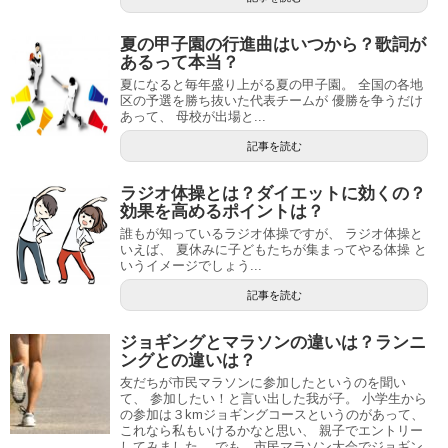
夏の甲子園の行進曲はいつから？歌詞が
あるって本当？
夏になると毎年盛り上がる夏の甲子園。 全国の各地
区の予選を勝ち抜いた代表チームが 優勝を争うだけ
あって、 母校が出場と...
記事を読む
ラジオ体操とは？ダイエットに効くの？
効果を高めるポイントは？
誰もが知っているラジオ体操ですが、 ラジオ体操と
いえば、 夏休みに子どもたちが集まってやる体操 と
いうイメージでしょう...
記事を読む
ジョギングとマラソンの違いは？ランニ
ングとの違いは？
友だちが市民マラソンに参加したというのを聞い
て、 参加したい！と言い出した我が子。 小学生から
の参加は３kmジョギングコースというのがあって、
これなら私もいけるかなと思い、 親子でエントリー
してみました。 でも、市民マラソン大会でジョギン