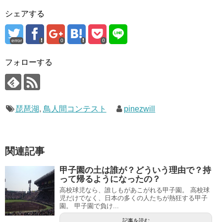
シェアする
error
0
0
フォローする
琵琶湖
,
鳥人間コンテスト
pinezwill
関連記事
甲子園の土は誰が？どういう理由で？持
って帰るようになったの？
高校球児なら、誰しもがあこがれる甲子園。 高校球
児だけでなく、日本の多くの人たちが熱狂する甲子
園。 甲子園で負け...
記事を読む