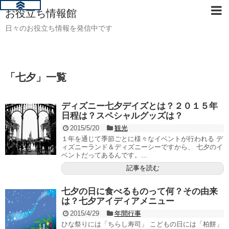
お役立ち情報館
日々のお役立ち情報を発信中です
「
七夕
」
一覧
ディズニー七夕デイズとは？２０１５年
日程は？スペシャルグッズは？
2015/5/20
観光
１年を通じて季節ごとに様々なイベントが行われる デ
ィズニーランド＆ディズニーシーですから、 七夕のイ
ベントだってあるんです。...
記事を読む
七夕の日に食べるものって何？その由来
は？七夕アイディアメニュー
2015/4/29
年間行事
ひな祭りには「ちらし寿司」 こどもの日には「柏餅」