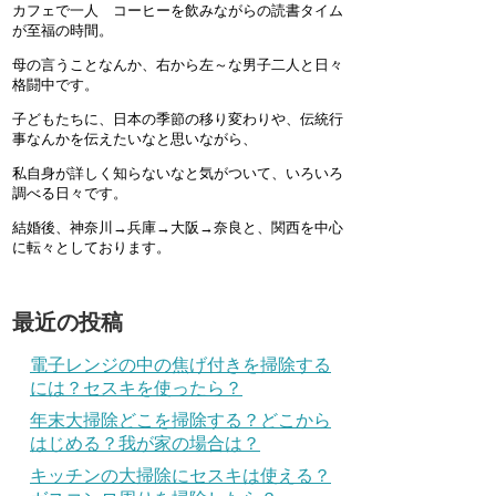
カフェで一人 コーヒーを飲みながらの読書タイム
が至福の時間。
母の言うことなんか、右から左～な男子二人と日々
格闘中です。
子どもたちに、日本の季節の移り変わりや、伝統行
事なんかを伝えたいなと思いながら、
私自身が詳しく知らないなと気がついて、いろいろ
調べる日々です。
結婚後、神奈川→兵庫→大阪→奈良と、関西を中心
に転々としております。
最近の投稿
電子レンジの中の焦げ付きを掃除する
には？セスキを使ったら？
年末大掃除どこを掃除する？どこから
はじめる？我が家の場合は？
キッチンの大掃除にセスキは使える？