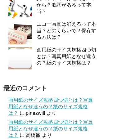
から？歌詞があるって本
当？
エコー写真は消えるって本
当？どのくらいで？保存す
る方法は？
画用紙のサイズ規格四つ切
とは？写真用紙となぜ違う
の？紙のサイズ規格は？
最近のコメント
画用紙のサイズ規格四つ切とは？写真
用紙となぜ違うの？紙のサイズ規格
は？
に
pinezwill
より
画用紙のサイズ規格四つ切とは？写真
用紙となぜ違うの？紙のサイズ規格
は？
に
高橋徹
より