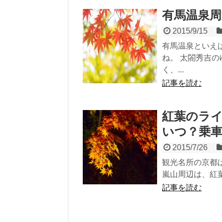
有馬温泉
2015/9/15
有馬温泉といえ
ね。 太閤秀吉
く、...
記事を読む
紅葉のラ
いつ？乗
2015/7/26
観光名所の京都
嵐山周辺は、紅葉
記事を読む