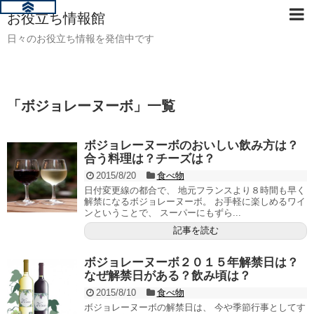
お役立ち情報館
日々のお役立ち情報を発信中です
「
ボジョレーヌーボ
」
一覧
ボジョレーヌーボのおいしい飲み方は？
合う料理は？チーズは？
2015/8/20
食べ物
日付変更線の都合で、 地元フランスより８時間も早く
解禁になるボジョレーヌーボ。 お手軽に楽しめるワイ
ンということで、 スーパーにもずら...
記事を読む
ボジョレーヌーボ２０１５年解禁日は？
なぜ解禁日がある？飲み頃は？
2015/8/10
食べ物
ボジョレーヌーボの解禁日は、 今や季節行事としてす