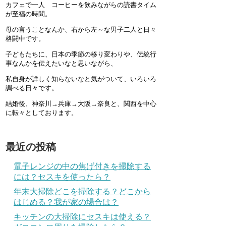
カフェで一人 コーヒーを飲みながらの読書タイム
が至福の時間。
母の言うことなんか、右から左～な男子二人と日々
格闘中です。
子どもたちに、日本の季節の移り変わりや、伝統行
事なんかを伝えたいなと思いながら、
私自身が詳しく知らないなと気がついて、いろいろ
調べる日々です。
結婚後、神奈川→兵庫→大阪→奈良と、関西を中心
に転々としております。
最近の投稿
電子レンジの中の焦げ付きを掃除する
には？セスキを使ったら？
年末大掃除どこを掃除する？どこから
はじめる？我が家の場合は？
キッチンの大掃除にセスキは使える？