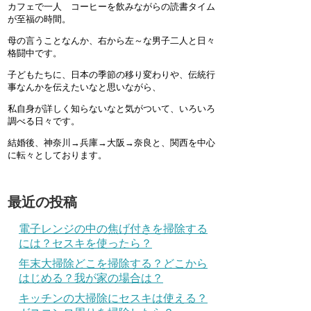
カフェで一人 コーヒーを飲みながらの読書タイム
が至福の時間。
母の言うことなんか、右から左～な男子二人と日々
格闘中です。
子どもたちに、日本の季節の移り変わりや、伝統行
事なんかを伝えたいなと思いながら、
私自身が詳しく知らないなと気がついて、いろいろ
調べる日々です。
結婚後、神奈川→兵庫→大阪→奈良と、関西を中心
に転々としております。
最近の投稿
電子レンジの中の焦げ付きを掃除する
には？セスキを使ったら？
年末大掃除どこを掃除する？どこから
はじめる？我が家の場合は？
キッチンの大掃除にセスキは使える？