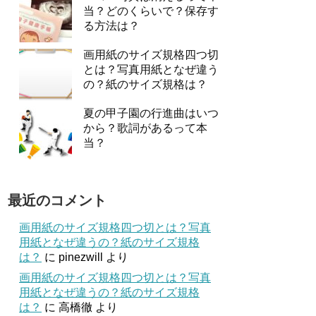
当？どのくらいで？保存す
る方法は？
画用紙のサイズ規格四つ切
とは？写真用紙となぜ違う
の？紙のサイズ規格は？
夏の甲子園の行進曲はいつ
から？歌詞があるって本
当？
最近のコメント
画用紙のサイズ規格四つ切とは？写真
用紙となぜ違うの？紙のサイズ規格
は？
に
pinezwill
より
画用紙のサイズ規格四つ切とは？写真
用紙となぜ違うの？紙のサイズ規格
は？
に
高橋徹
より