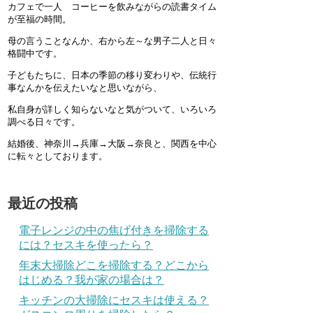
カフェで一人 コーヒーを飲みながらの読書タイム
が至福の時間。
母の言うことなんか、右から左～な男子二人と日々
格闘中です。
子どもたちに、日本の季節の移り変わりや、伝統行
事なんかを伝えたいなと思いながら、
私自身が詳しく知らないなと気がついて、いろいろ
調べる日々です。
結婚後、神奈川→兵庫→大阪→奈良と、関西を中心
に転々としております。
最近の投稿
電子レンジの中の焦げ付きを掃除する
には？セスキを使ったら？
年末大掃除どこを掃除する？どこから
はじめる？我が家の場合は？
キッチンの大掃除にセスキは使える？