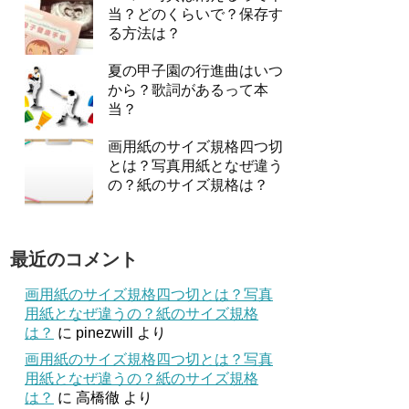
当？どのくらいで？保存す
る方法は？
夏の甲子園の行進曲はいつ
から？歌詞があるって本
当？
画用紙のサイズ規格四つ切
とは？写真用紙となぜ違う
の？紙のサイズ規格は？
最近のコメント
画用紙のサイズ規格四つ切とは？写真
用紙となぜ違うの？紙のサイズ規格
は？
に
pinezwill
より
画用紙のサイズ規格四つ切とは？写真
用紙となぜ違うの？紙のサイズ規格
は？
に
高橋徹
より