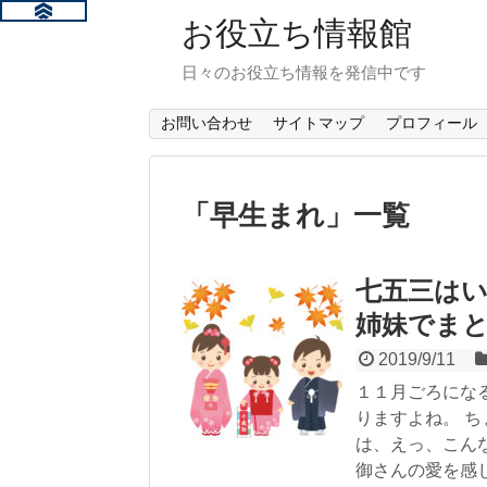
お役立ち情報館
日々のお役立ち情報を発信中です
お問い合わせ
サイトマップ
プロフィール
「
早生まれ
」
一覧
七五三は
姉妹でま
2019/9/11
１１月ごろにな
りますよね。 
は、えっ、こん
御さんの愛を感