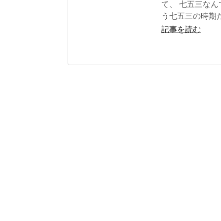
て、 七五三な
う七五三の時期
記事を読む